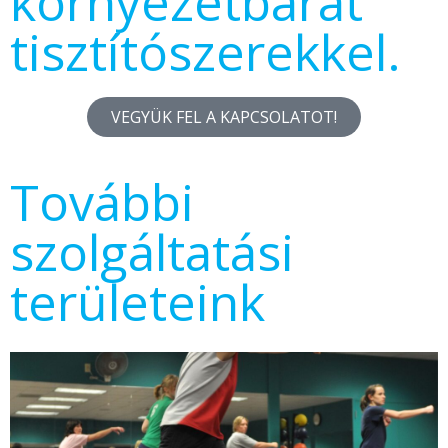
környezetbarát
tisztítószerekkel.
VEGYÜK FEL A KAPCSOLATOT!
További
szolgáltatási
területeink