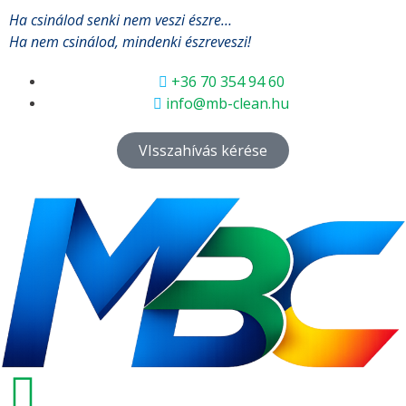
Ha csinálod senki nem veszi észre…
Ha nem csinálod, mindenki észreveszi!
+36 70 354 94 60
info@mb-clean.hu
VIsszahívás kérése