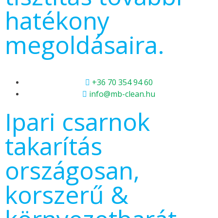
hatékony
megoldásaira.
+36 70 354 94 60
info@mb-clean.hu
Ipari csarnok
takarítás
országosan,
korszerű &