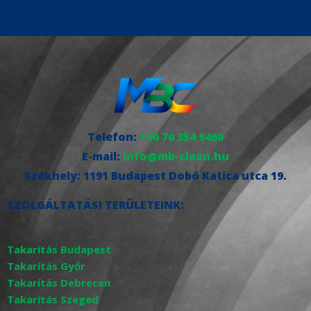
Telefon:
+36 70 354 9460
E-mail:
info@mb-clean.hu
Székhely:
1191 Budapest Dobó Katica utca 19.
SZOLGÁLTATÁSI TERÜLETEINK:
Takarítás Budapest
Takarítás Győr
Takarítás Debrecen
Takarítás Szeged