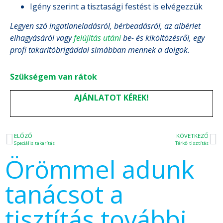
Igény szerint a tisztasági festést is elvégezzük
Legyen szó ingatlaneladásról, bérbeadásról, az albérlet
elhagyásáról vagy
felújítás utáni
be- és kiköltözésről, egy
profi takarítóbrigáddal simábban mennek a dolgok.
Szükségem van rátok
AJÁNLATOT KÉREK!
ELŐZŐ
KÖVETKEZŐ
Speciális takarítás
Térkő tisztítás
Örömmel adunk
tanácsot a
tisztítás további