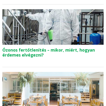
Ózonos fertőtlenítés – mikor, miért, hogyan
érdemes elvégezni?