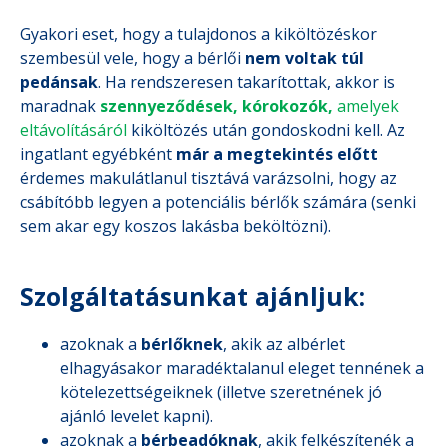
Gyakori eset, hogy a tulajdonos a kiköltözéskor
szembesül vele, hogy a bérlői
nem voltak túl
pedánsak
. Ha rendszeresen takarítottak, akkor is
maradnak
szennyeződések, kórokozók,
amelyek
eltávolításáról
kiköltözés után gondoskodni kell. Az
ingatlant egyébként
már a megtekintés előtt
érdemes makulátlanul tisztává varázsolni, hogy az
csábítóbb legyen a potenciális bérlők számára (senki
sem akar egy koszos lakásba beköltözni).
Szolgáltatásunkat ajánljuk:
azoknak a
bérlőknek
, akik az albérlet
elhagyásakor maradéktalanul eleget tennének a
kötelezettségeiknek (illetve szeretnének jó
ajánló levelet kapni).
azoknak a
bérbeadóknak
, akik felkészítenék a