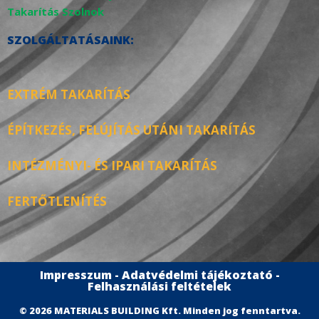
Takarítás Szolnok
SZOLGÁLTATÁSAINK:
EXTRÉM TAKARÍTÁS
ÉPÍTKEZÉS, FELÚJÍTÁS UTÁNI TAKARÍTÁS
INTÉZMÉNYI- ÉS IPARI TAKARÍTÁS
FERTŐTLENÍTÉS
Impresszum - Adatvédelmi tájékoztató -
Felhasználási feltételek
© 2026 MATERIALS BUILDING Kft. Minden jog fenntartva.