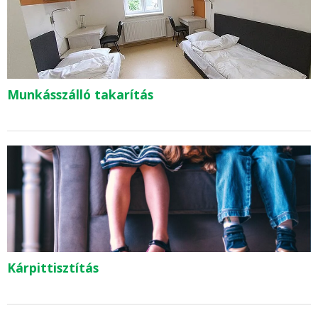
Munkásszálló takarítás
Kárpittisztítás