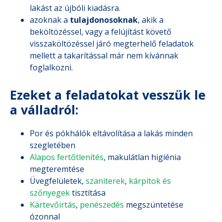
lakást az újbóli kiadásra.
azoknak a
tulajdonosoknak
, akik a
beköltözéssel, vagy a felújítást követő
visszaköltözéssel járó megterhelő feladatok
mellett a takarítással már nem kívánnak
foglalkozni.
Ezeket a feladatokat vesszük le
a válladról:
Por és pókhálók eltávolítása a lakás minden
szegletében
Alapos fertőtlenítés
, makulátlan higiénia
megteremtése
Üvegfelületek,
szaniterek
,
kárpitok és
szőnyegek
tisztítása
Kártevőirtás
,
penészedés
megszüntetése
ózonnal