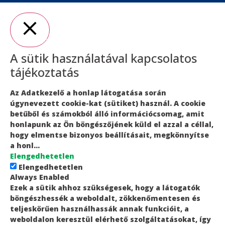
Close
A sütik használatával kapcsolatos
tájékoztatás
Az Adatkezelő a honlap látogatása során
úgynevezett cookie-kat (sütiket) használ. A cookie
betűből és számokból álló információcsomag, amit
honlapunk az Ön böngészőjének küld el azzal a céllal,
hogy elmentse bizonyos beállításait, megkönnyítse
a honl
...
Elengedhetetlen
Elengedhetetlen
Always Enabled
Ezek a sütik ahhoz szükségesek, hogy a látogatók
böngészhessék a weboldalt, zökkenőmentesen és
teljeskörűen használhassák annak funkcióit, a
weboldalon keresztül elérhető szolgáltatásokat, így