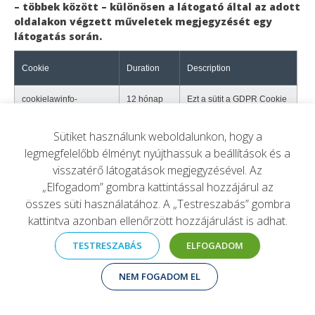
– többek között – különösen a látogató által az adott
oldalakon végzett műveletek megjegyzését egy
látogatás során.
Cookie
Duration
Description
cookielawinfo-
12 hónap
Ezt a sütit a GDPR Cookie
checbox-functional
Consent bővítmény
helyezi el. A süti a
Sütiket használunk weboldalunkon, hogy a
felhasználó hozzájárulását
tárolja az "Funkcionális"
legmegfelelőbb élményt nyújthassuk a beállítások és a
kategóriájú sütikhez.
visszatérő látogatások megjegyzésével. Az
„Elfogadom” gombra kattintással hozzájárul az
cookielawinfo-
12 hónap
Ezt a sütit a GDPR Cookie
összes süti használatához. A „Testreszabás” gombra
checkbox-analytics
Consent bővítmény
helyezi el. A süti a
kattintva azonban ellenőrzött hozzájárulást is adhat.
felhasználó hozzájárulását
tárolja a "Analitikai"
TESTRESZABÁS
ELFOGADOM
kategóriájú sütikhez.
NEM FOGADOM EL
cookielawinfo-
12 hónap
Ezt a sütit a GDPR Cookie
checkbox-necessary
Consent bővítmény
helyezi el. A süti a