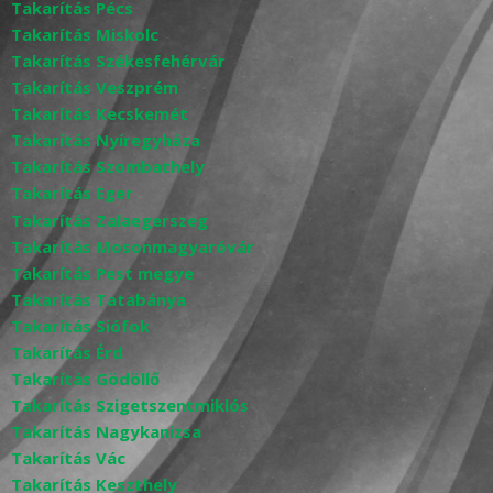
Takarítás Pécs
Takarítás Miskolc
Takarítás Székesfehérvár
Takarítás Veszprém
Takarítás Kecskemét
Takarítás Nyíregyháza
Takarítás Szombathely
Takarítás Eger
Takarítás Zalaegerszeg
Takarítás Mosonmagyaróvár
Takarítás Pest megye
Takarítás Tatabánya
Takarítás Siófok
Takarítás Érd
Takarítás Gödöllő
Takarítás Szigetszentmiklós
Takarítás Nagykanizsa
Takarítás Vác
Takarítás Keszthely