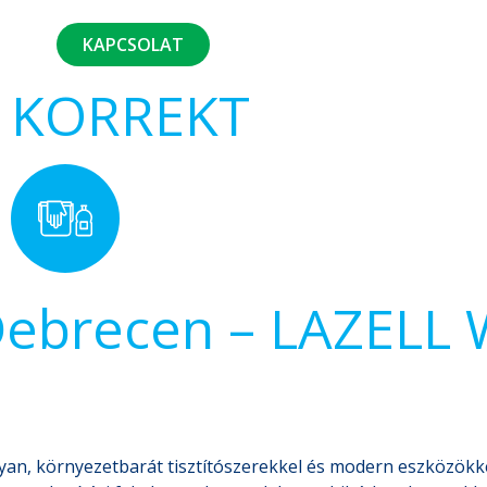
KAPCSOLAT
KORREKT
 Debrecen – LAZELL
an, környezetbarát tisztítószerekkel és modern eszközökke