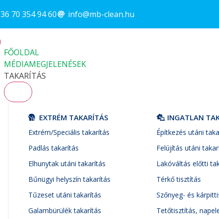
36 70 354 94 60
info@mb-clean.hu
FŐOLDAL
MÉDIAMEGJELENÉSEK
TAKARÍTÁS
EXTRÉM TAKARÍTÁS
INGATLAN TA
Extrém/Speciális takarítás
Építkezés utáni taka
Padlás takarítás
Felújítás utáni takar
Elhunytak utáni takarítás
Lakóváltás előtti ta
Bűnügyi helyszín takarítás
Térkő tisztítás
Tűzeset utáni takarítás
Szőnyeg- és kárpitti
Galambürülék takarítás
Tetőtisztítás, napel