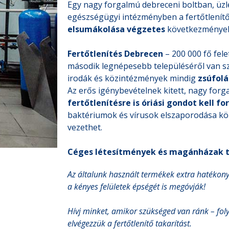
Egy nagy forgalmú debreceni boltban, üzl
egészségügyi intézményben a fertőtlenít
elsumákolása végzetes
következményekk
Fertőtlenítés Debrecen
– 200 000 fő fel
második legnépesebb településéről van sz
irodák és közintézmények mindig
zsúfolá
Az erős igénybevételnek kitett, nagy forg
fertőtlenítésre is óriási gondot kell fo
baktériumok és vírusok elszaporodása 
vezethet.
Céges létesítmények és magánházak ta
Az általunk használt termékek extra hatékon
a kényes felületek épségét is megóvják!
Hívj minket, amikor szükséged van ránk – foly
elvégezzük a fertőtlenítő takarítást.