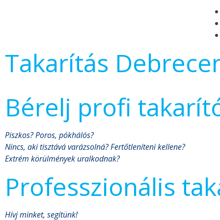
Takarítás Debrece
Bérelj profi takarít
Piszkos? Poros, pókhálós?
Nincs, aki tisztává varázsolná? Fertőtleníteni kellene?
Extrém körülmények uralkodnak?
Professzionális ta
Hívj minket, segítünk!