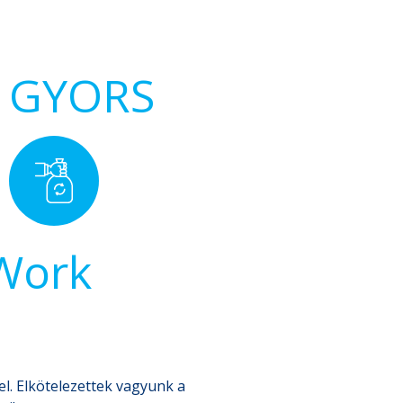
GYORS
 Work
l. Elkötelezettek vagyunk a