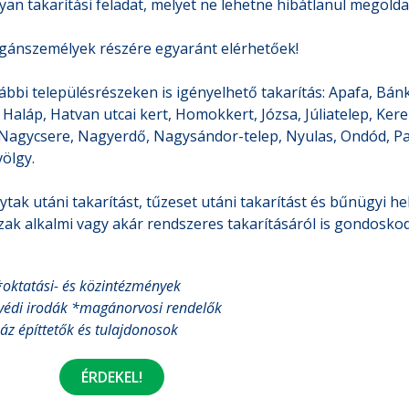
yan takarítási feladat, melyet ne lehetne hibátlanul megolda
gánszemélyek részére egyaránt elérhetőek!
lábbi településrészeken is igényelhető takarítás: Apafa, Bán
Haláp, Hatvan utcai kert, Homokkert, Józsa, Júliatelep, Ker
Nagycsere, Nagyerdő, Nagysándor-telep, Nyulas, Ondód, Pac,
ölgy.
ytak utáni takarítást, tűzeset utáni takarítást és bűnügyi hel
ázak alkalmi vagy akár rendszeres takarításáról is gondosko
*oktatási- és közintézmények
védi irodák
*magánorvosi rendelők
z építtetők és tulajdonosok
ÉRDEKEL!