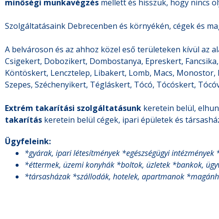
minőségi munkavégzés
mellett és hisszük, hogy nincs ol
Szolgáltatásaink Debrecenben és környékén, cégek és ma
A belvároson és az ahhoz közel eső területeken kívül az a
Csigekert, Dobozikert, Dombostanya, Epreskert, Fancsika, 
Köntöskert, Lencztelep, Libakert, Lomb, Macs, Monostor, 
Szepes, Széchenyikert, Tégláskert, Tócó, Tócóskert, Tócóv
Extrém takarítási szolgáltatásunk
keretein belül, elhun
takarítás
keretein belül cégek, ipari épületek és társash
Ügyfeleink:
*gyárak, ipari létesítmények *egészségügyi intézmények 
*éttermek, üzemi konyhák *boltok, üzletek *bankok, ügy
*társasházak *szállodák, hotelek, apartmanok *magánhá