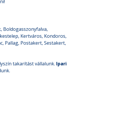
ni!
k, Boldogasszonyfalva,
ekestelep, Kertváros, Kondoros,
 Pallag, Postakert, Sestakert,
yszín takarítást vállalunk.
Ipari
dunk.