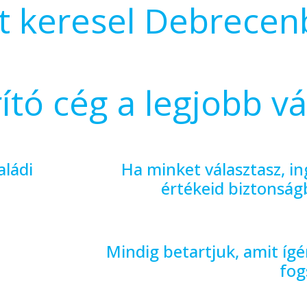
t keresel Debrecen
ító cég a legjobb vá
ládi
Ha minket választasz, in
értékeid biztonsá
Mindig betartjuk, amit íg
fog