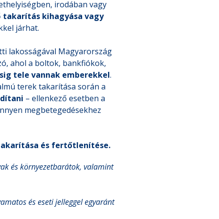
ethelyiségben, irodában vagy
ő
takarítás
kihagyása vagy
el járhat.
etti lakosságával Magyarország
ó, ahol a boltok, bankfiókok,
sig tele vannak emberekkel
.
almú terek takarítása során a
rdítani
– ellenkező esetben a
könnyen megbetegedésekhez
karítása és fertőtlenítése.
yak és környezetbarátok, valamint
amatos és eseti jelleggel egyaránt