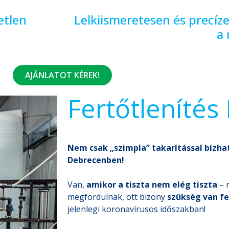
etlen
Lelkiismeretesen és precíz
a
AJÁNLATOT KÉREK!
Fertőtleníté
Nem csak „szimpla” takarítással bízh
Debrecenben!
Van,
amikor a tiszta nem elég tiszta
– 
megfordulnak, ott bizony
szükség van fe
jelenlegi koronavírusos időszakban!