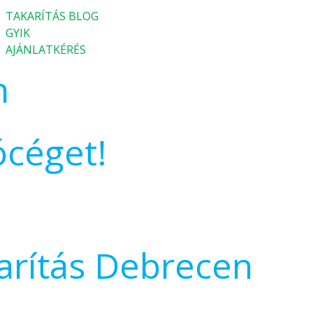
TAKARÍTÁS BLOG
GYIK
AJÁNLATKÉRÉS
n
ócéget!
karítás Debrecen