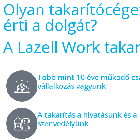
Olyan takarítócége
érti a dolgát?
A Lazell Work takar
Több mint 10 éve működő csa
vállalkozás vagyunk
A takarítás a hivatásunk és a
szenvedélyünk