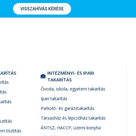
VISSZAHÍVÁS KÉRÉSE
KARÍTÁS
INTÉZMÉNYI- ÉS IPARI
TAKARÍTÁS
rítás
Óvoda, iskola, egyetem takarítás
ítás
Ipari takarítás
karítás
Parkoló- és garázstakarítás
Társasház és lépcsőház takarítás
sztítás
ÁNTSZ, HACCP, üzemi konyha
em tisztítás