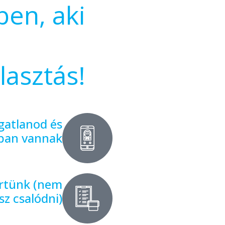
ben, aki
lasztás!
gatlanod és
gban vannak
értünk (nem
sz csalódni)