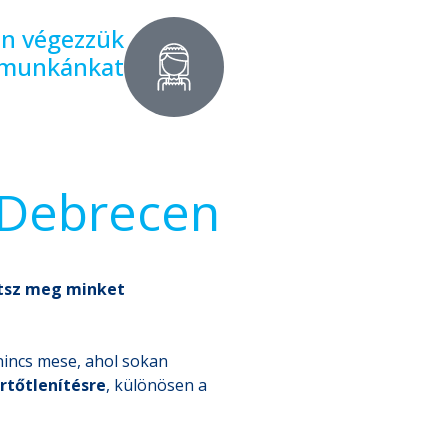
en végezzük
 munkánkat
s Debrecen
atsz meg minket
nincs mese, ahol sokan
rtőtlenítésre
, különösen a