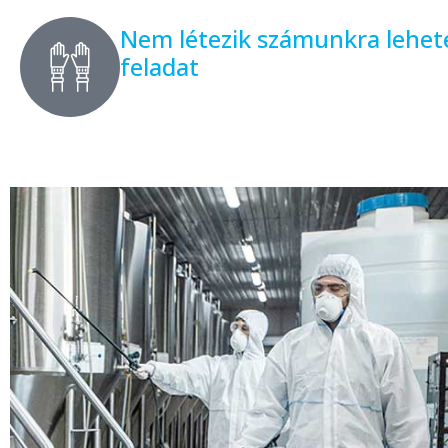
Nem létezik számunkra lehet
feladat