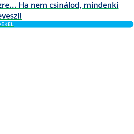
zre... Ha nem csinálod, mindenki
eveszi!
DEKEL