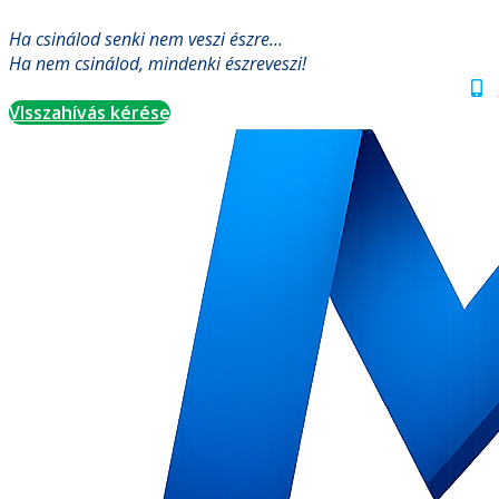
Ugrás
Ha csinálod senki nem veszi észre…
a
Ha nem csinálod, mindenki észreveszi!
tartalomhoz
VIsszahívás kérése