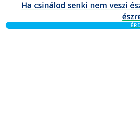
Ha csinálod senki nem veszi és
észr
ÉR