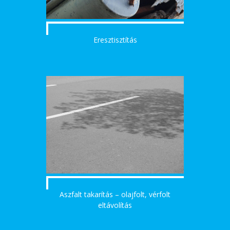
Eresztisztítás
Aszfalt takarítás – olajfolt, vérfolt
eltávolítás