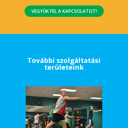
VEGYÜK FEL A KAPCSOLATOT!
További szolgáltatási
területeink