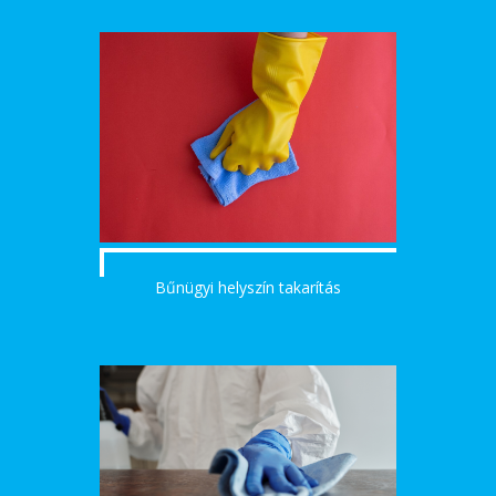
Bűnügyi helyszín takarítás