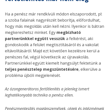
Ha a penész már rendkívüli módon elszaporodott, pl:
a szoba falainak nagyrészét beborítja, előfordulhat,
hogy más megoldás után kell nézni. Ilyenkor is bátran
megkereshetsz minket. Egy
megbízható
partnerünkkel együtt vesszük
a felkérést, aki
gondoskodik a felület megtisztításáról és a vakolat
eltávolításáról. Majd ezt követően kezelésre kerül a
penészes fal, végül következik az újravakolás.
Partnerünkkel együtt kiemelt hangsúlyt fektetünk a
teljes penésztelep megszüntetésére
, elkerülve a
probléma újbóli megjelenését.
Az ózongenerátoros fertőtlenítés a jelenleg ismert
leghatékonyabb technika a penész ellen.
Penészmentesítés
magánszemélyek, cégek és intézmények