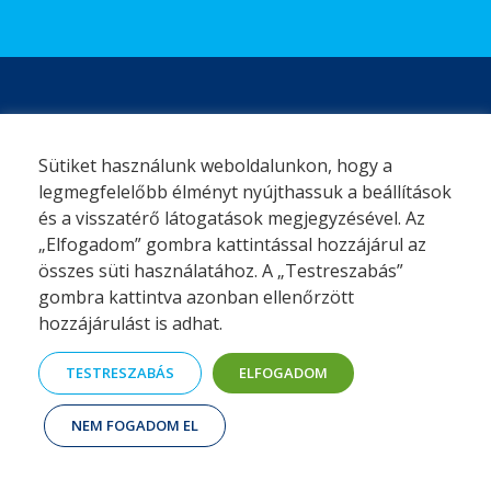
Kérje
visszahívásunkat
Sütiket használunk weboldalunkon, hogy a
legmegfelelőbb élményt nyújthassuk a beállítások
és a visszatérő látogatások megjegyzésével. Az
Kérjük adja meg adatait, hogy munkatársunk felvehesse
„Elfogadom” gombra kattintással hozzájárul az
Önnel a kapcsolatot.
összes süti használatához. A „Testreszabás”
gombra kattintva azonban ellenőrzött
hozzájárulást is adhat.
TESTRESZABÁS
ELFOGADOM
NEM FOGADOM EL