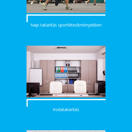
Napi takarítás sportlétesítményekben
Irodatakarítás