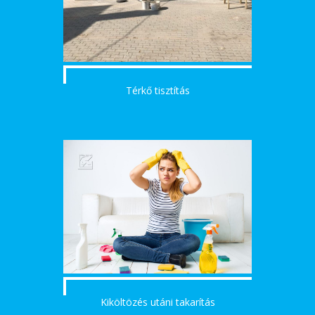
Térkő tisztítás
Kiköltözés utáni takarítás