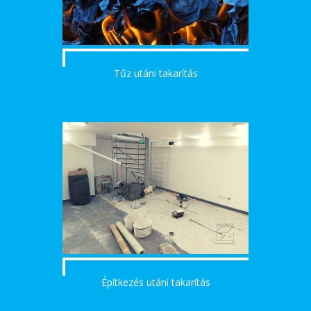
Tűz utáni takarítás
Építkezés utáni takarítás