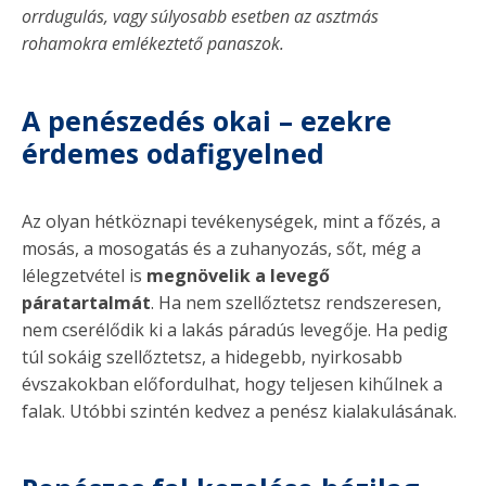
orrdugulás, vagy súlyosabb esetben az asztmás
rohamokra emlékeztető panaszok.
A penészedés okai – ezekre
érdemes odafigyelned
Az olyan hétköznapi tevékenységek, mint a főzés, a
mosás, a mosogatás és a zuhanyozás, sőt, még a
lélegzetvétel is
megnövelik a levegő
páratartalmát
. Ha nem szellőztetsz rendszeresen,
nem cserélődik ki a lakás páradús levegője. Ha pedig
túl sokáig szellőztetsz, a hidegebb, nyirkosabb
évszakokban előfordulhat, hogy teljesen kihűlnek a
falak. Utóbbi szintén kedvez a penész kialakulásának.