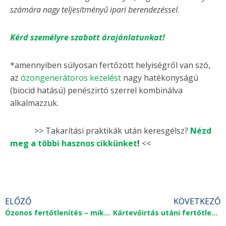
számára nagy teljesítményű ipari berendezéssel.
Kérd személyre szabott árajánlatunkat!
*amennyiben súlyosan fertőzött helyiségről van szó,
az
ózongenerátoros kezelést
nagy hatékonyságú
(biocid hatású) penészirtó szerrel kombinálva
alkalmazzuk.
>> Takarítási praktikák után keresgélsz?
Nézd
meg a többi hasznos cikkünket
!
<<
ELŐZŐ
KÖVETKEZŐ
Ózonos fertőtlenítés – mikor, miért, hogyan érdemes elvégezni?
Kártevőirtás utáni fertőtlenítés