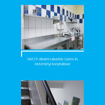
HACCP alkalmi takarítás üzemi és
intézményi konyhákban