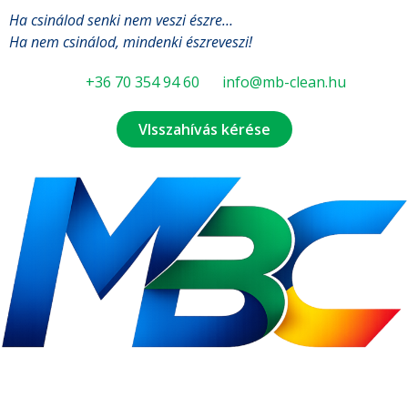
Ha csinálod senki nem veszi észre…
Ha nem csinálod, mindenki észreveszi!
+36 70 354 94 60
info@mb-clean.hu
VIsszahívás kérése