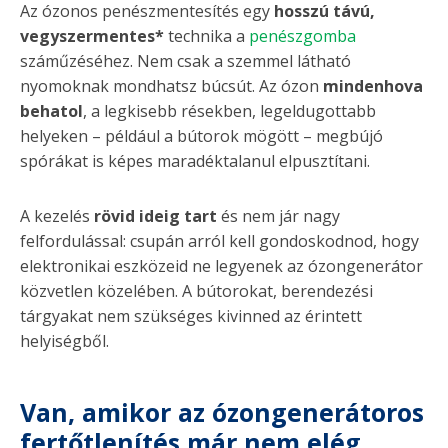
Az ózonos penészmentesítés egy
hosszú távú,
vegyszermentes*
technika a
penészgomba
száműzéséhez. Nem csak a szemmel látható
nyomoknak mondhatsz búcsút. Az ózon
mindenhova
behatol
, a legkisebb résekben, legeldugottabb
helyeken – például a bútorok mögött – megbújó
spórákat is képes maradéktalanul elpusztítani.
A kezelés
rövid ideig tart
és nem jár nagy
felfordulással: csupán arról kell gondoskodnod, hogy
elektronikai eszközeid ne legyenek az ózongenerátor
közvetlen közelében. A bútorokat, berendezési
tárgyakat nem szükséges kivinned az érintett
helyiségből.
Van, amikor az ózongenerátoros
fertőtlenítés már nem elég