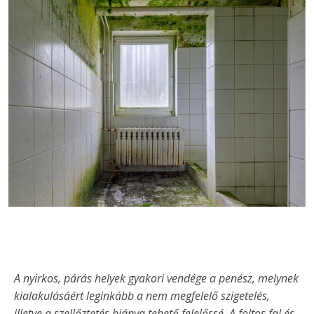
A nyirkos, párás helyek gyakori vendége a penész, melynek
kialakulásáért leginkább a nem megfelelő szigetelés,
illetve a szellőztetés hiánya tehető felelőssé. A foltos fal és