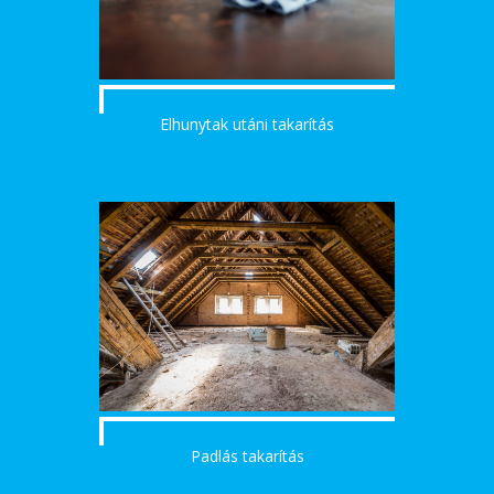
Elhunytak utáni takarítás
Padlás takarítás