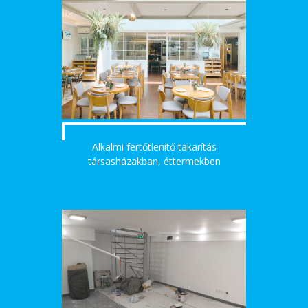
Alkalmi fertőtlenítő takarítás
társasházakban, éttermekben