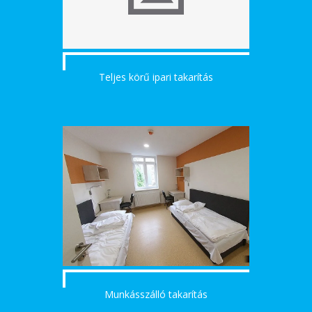
Teljes körű ipari takarítás
Munkásszálló takarítás