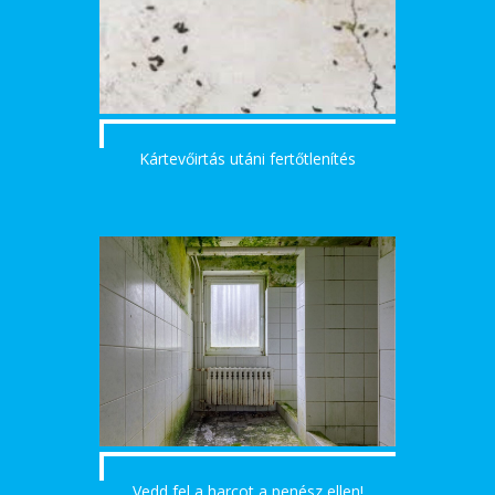
Kártevőirtás utáni fertőtlenítés
Vedd fel a harcot a penész ellen!