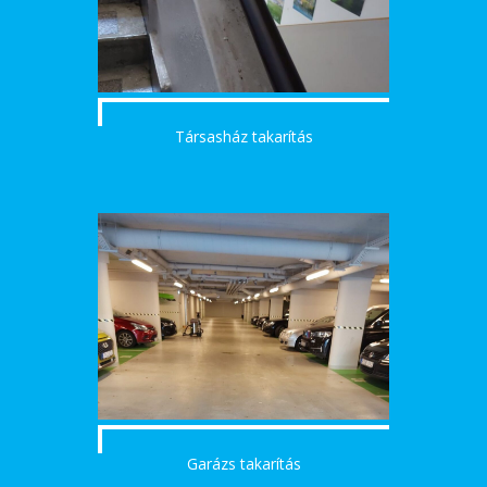
Társasház takarítás
Garázs takarítás