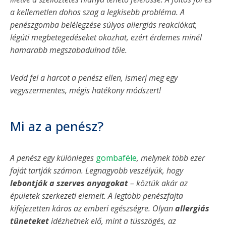
a kellemetlen dohos szag a legkisebb probléma. A
penészgomba belélegzése súlyos allergiás reakciókat,
légúti megbetegedéseket okozhat, ezért érdemes minél
hamarabb megszabadulnod tőle.
Vedd fel a harcot a penész ellen, ismerj meg egy
vegyszermentes, mégis hatékony módszert!
Mi az a penész?
A penész egy különleges
gombaféle
, melynek több ezer
faját tartják számon. Legnagyobb veszélyük, hogy
lebontják a szerves anyagokat
– köztük akár az
épületek szerkezeti elemeit. A legtöbb penészfajta
kifejezetten káros az emberi egészségre. Olyan
allergiás
tüneteket
idézhetnek elő, mint a tüsszögés, az