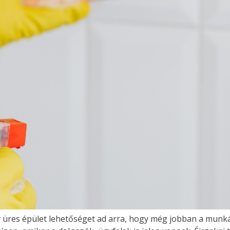
gy üres épület lehetőséget ad arra, hogy még jobban a mun