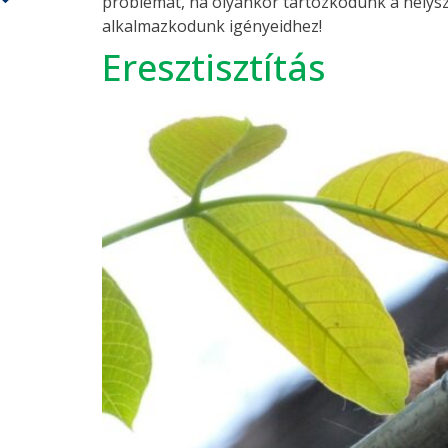
problémát, ha olyankor tartózkodunk a helyszí
alkalmazkodunk igényeidhez!
Eresztisztítás