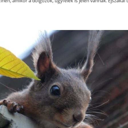
nen, amikor a dolgozók, ügyfelek is jelen vannak. Éjszakai