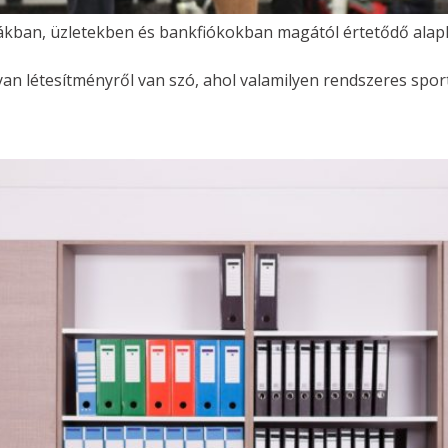
ákban, üzletekben és bankfiókokban magától értetődő alapk
yan létesítményről van szó, ahol valamilyen rendszeres spor