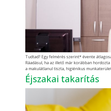
Tudtad? Egy felmérés szerint* évente átlag
Ráadásul, ha az illető már korábban hordozta a
a makulátlanul tiszta, higiénikus munkaterület
Éjszakai takarítás