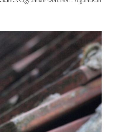
 takarítás vagy amikor szeretnéd – rugalmasan