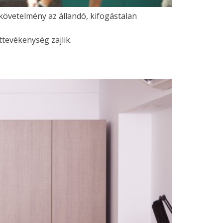
övetelmény az állandó, kifogástalan
ttevékenység zajlik.