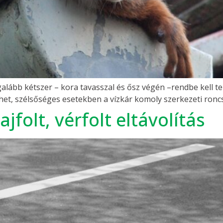
ább kétszer – kora tavasszal és ősz végén –rendbe kell ten
zhet, szélsőséges esetekben a vízkár komoly szerkezeti ron
ajfolt, vérfolt eltávolítás