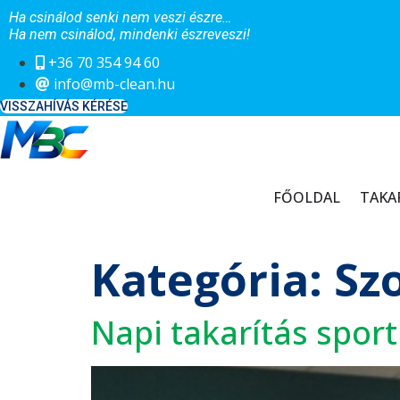
Ugrás
Ha csinálod senki nem veszi észre…
a
Ha nem csinálod, mindenki észreveszi!
tartalomhoz
+36 70 354 94 60
info@mb-clean.hu
VISSZAHÍVÁS KÉRÉSE
FŐOLDAL
TAKA
Kategória:
Sz
Napi takarítás spor