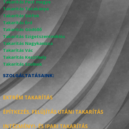
Takarítás Pest megye
Takarítás Tatabánya
Takarítás Siófok
Takarítás Érd
Takarítás Gödöllő
Takarítás Szigetszentmiklós
Takarítás Nagykanizsa
Takarítás Vác
Takarítás Keszthely
Takarítás Szolnok
SZOLGÁLTATÁSAINK:
EXTRÉM TAKARÍTÁS
Sütiket használunk weboldalunkon, hogy a
legmegfelelőbb élményt nyújthassuk a beállítások
ÉPÍTKEZÉS, FELÚJÍTÁS UTÁNI TAKARÍTÁS
és a visszatérő látogatások megjegyzésével. Az
„Elfogadom” gombra kattintással hozzájárul az
INTÉZMÉNYI- ÉS IPARI TAKARÍTÁS
összes süti használatához. A „Testreszabás”