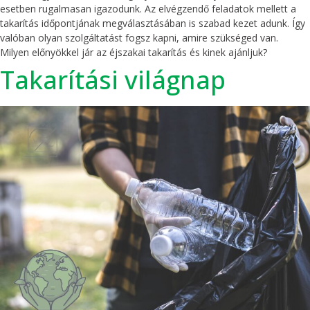
esetben rugalmasan igazodunk. Az elvégzendő feladatok mellett a
takarítás időpontjának megválasztásában is szabad kezet adunk. Így
valóban olyan szolgáltatást fogsz kapni, amire szükséged van.
Milyen előnyökkel jár az éjszakai takarítás és kinek ajánljuk?
Takarítási világnap