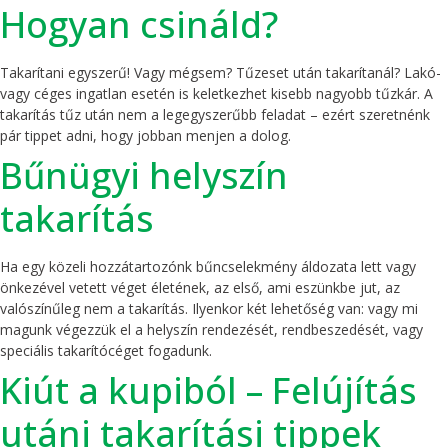
Hogyan csináld?
Takarítani egyszerű! Vagy mégsem? Tűzeset után takarítanál? Lakó-
vagy céges ingatlan esetén is keletkezhet kisebb nagyobb tűzkár. A
takarítás tűz után nem a legegyszerűbb feladat – ezért szeretnénk
pár tippet adni, hogy jobban menjen a dolog.
Bűnügyi helyszín
takarítás
Ha egy közeli hozzátartozónk bűncselekmény áldozata lett vagy
önkezével vetett véget életének, az első, ami eszünkbe jut, az
valószínűleg nem a takarítás. Ilyenkor két lehetőség van: vagy mi
magunk végezzük el a helyszín rendezését, rendbeszedését, vagy
speciális takarítócéget fogadunk.
Kiút a kupiból – Felújítás
utáni takarítási tippek