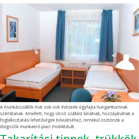
A munkásszállók már sok-sok évtizede egyfajta hungarikumnak
számítanak. Amellett, hogy olcsó szállást kínálnak, hozzájárulnak a
foglalkoztatási lehetőségek bővüléséhez, remekül ösztönzik a
dolgozók munkaerő-piaci mobilitását.
Takarítási tippek, trükkök