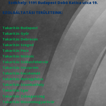
Székhely:
1191 Budapest Dobó Katica utca 19.
SZOLGÁLTATÁSI TERÜLETEINK:
Takarítás Budapest
Takarítás Győr
Takarítás Debrecen
Takarítás Szeged
Takarítás Pécs
Takarítás Miskolc
Takarítás Székesfehérvár
Takarítás Veszprém
Takarítás Kecskemét
Takarítás Nyíregyháza
Takarítás Szombathely
Takarítás Eger
Takarítás Zalaegerszeg
Takarítás Mosonmagyaróvár