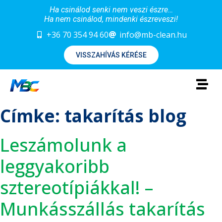
Ha csinálod senki nem veszi észre…
Ha nem csinálod, mindenki észreveszi!
+36 70 354 94 60
info@mb-clean.hu
VISSZAHÍVÁS KÉRÉSE
Címke:
takarítás blog
Leszámolunk a
leggyakoribb
sztereotípiákkal! –
Munkásszállás takarítás