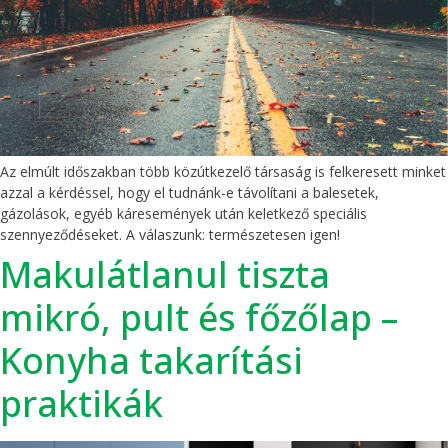
Az elmúlt időszakban több közútkezelő társaság is felkeresett minket
azzal a kérdéssel, hogy el tudnánk-e távolítani a balesetek,
gázolások, egyéb káresemények után keletkező speciális
szennyeződéseket. A válaszunk: természetesen igen!
Makulátlanul tiszta
mikró, pult és főzőlap –
Konyha takarítási
praktikák