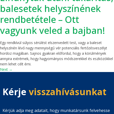
balesetek helyszínének
rendbetétele – Ott
vagyunk veled a bajban!
Egy rendkívül súlyos sérülést elszenvedett test, vagy a baleset
helyszínén lévő nagy mennyiségű vér potenciális fertőzésveszélyt
hordoz magában. Sajnos gyakran előfordul, hogy a körülmények
annyira extrémek, hogy hagyományos módszerekkel és eszközökkel
nem lehet célt érni.
Next
→
Kérje
visszahívásunkat
Kérjük adja meg adatait, hogy munkatársunk felvehesse