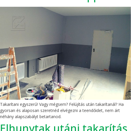
Takarítani egyszerű! Vagy mégsem? Felújítás után takarítanál? Ha
gyorsan és alaposan szeretnéd elvégezni a teendőidet, nem árt
néhány alapszabályt betartanod.
Elhunytak utáni takarítás,