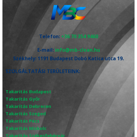
Telefon:
+36 70 354 9460
E-mail:
info@mb-clean.hu
Székhely:
1191 Budapest Dobó Katica utca 19.
SZOLGÁLTATÁSI TERÜLETEINK:
Takarítás Budapest
Takarítás Győr
Takarítás Debrecen
Takarítás Szeged
Takarítás Pécs
Takarítás Miskolc
Takarítás Székesfehérvár