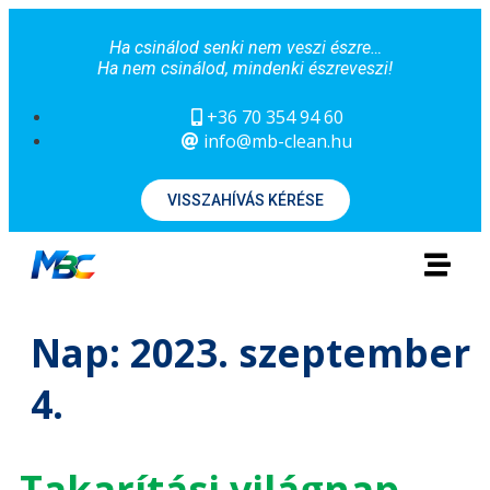
Ha csinálod senki nem veszi észre…
Ha nem csinálod, mindenki észreveszi!
+36 70 354 94 60
info@mb-clean.hu
VISSZAHÍVÁS KÉRÉSE
Nap:
2023. szeptember
4.
Takarítási világnap