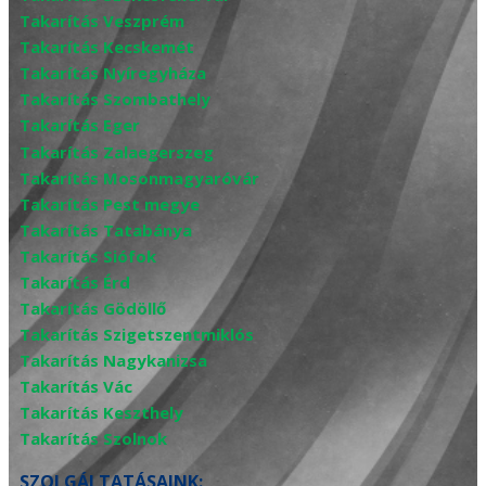
Takarítás Veszprém
Takarítás Kecskemét
Takarítás Nyíregyháza
Takarítás Szombathely
Takarítás Eger
Takarítás Zalaegerszeg
Takarítás Mosonmagyaróvár
Takarítás Pest megye
Takarítás Tatabánya
Takarítás Siófok
Takarítás Érd
Takarítás Gödöllő
Takarítás Szigetszentmiklós
Takarítás Nagykanizsa
Takarítás Vác
Takarítás Keszthely
Takarítás Szolnok
SZOLGÁLTATÁSAINK: