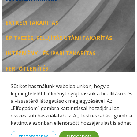
EXTRÉM TAKARÍTÁS
ÉPÍTKEZÉS, FELÚJÍTÁS UTÁNI TAKARÍTÁS
INTÉZMÉNYI- ÉS IPARI TAKARÍTÁS
FERTŐTLENÍTÉS
Sütiket használunk weboldalunkon, hogy a
legmegfelelőbb élményt nyújthassuk a beállítások és
Impresszum - Adatvédelmi tájékoztató -
a visszatérő látogatások megjegyzésével. Az
Felhasználási feltételek
„Elfogadom” gombra kattintással hozzájárul az
összes süti használatához. A „Testreszabás” gombra
© 2026 MATERIALS BUILDING Kft. Minden jog fenntartva.
kattintva azonban ellenőrzött hozzájárulást is adhat.
TESTRESZABÁS
ELFOGADOM